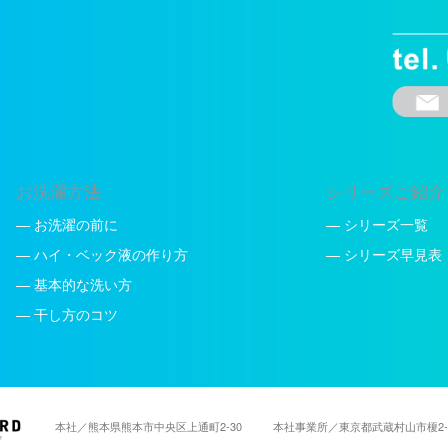
お洗濯方法
シリーズご紹介
— お洗濯の前に
— シリーズ一覧
— ハイ・ベック液の作り方
— シリーズ早見表
— 基本的な洗い方
— 干し方のコツ
本社／熊本県熊本市中央区上通町2-30
本社事業所／東京都武蔵村山市榎2-8