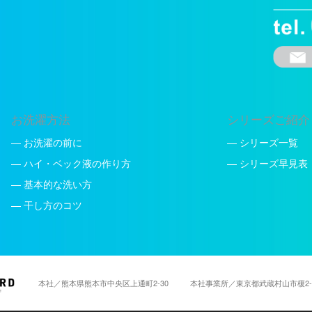
お洗濯方法
シリーズご紹介
— お洗濯の前に
— シリーズ一覧
— ハイ・ベック液の作り方
— シリーズ早見表
— 基本的な洗い方
— 干し方のコツ
本社／熊本県熊本市中央区上通町2-30
本社事業所／東京都武蔵村山市榎2-8