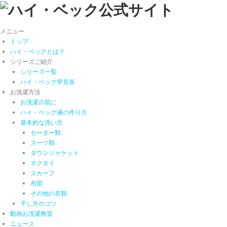
メニュー
トップ
ハイ・ベックとは？
シリーズご紹介
シリーズ一覧
ハイ・ベック早見表
お洗濯方法
お洗濯の前に
ハイ・ベック液の作り方
基本的な洗い方
セーター類
スーツ類
ダウンジャケット
ネクタイ
スカーフ
布団
その他の衣類
干し方のコツ
動画お洗濯教室
ニュース