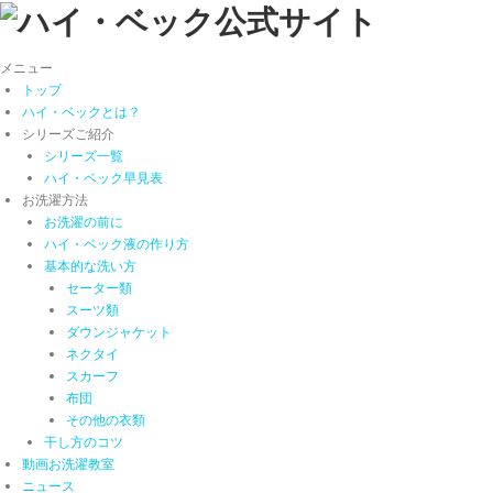
メニュー
トップ
ハイ・ベックとは？
シリーズご紹介
シリーズ一覧
ハイ・ベック早見表
お洗濯方法
お洗濯の前に
ハイ・ベック液の作り方
基本的な洗い方
セーター類
スーツ類
ダウンジャケット
ネクタイ
スカーフ
布団
その他の衣類
干し方のコツ
動画お洗濯教室
ニュース