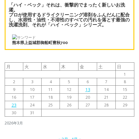
「ハイ・ベック」それは、衝撃的でまったく新しいお洗
濯。
プロが使用するドライクリーニング溶剤をふんだんに配合
し、水溶性・油性・不溶性のすべての汚れを落とす最強の
洗濯洗剤、それが「ハイ・ベック」シリーズ。
熊本県上益城郡御船町豊秋700
月
火
水
木
金
土
日
1
2
3
4
5
6
7
8
13
9
10
11
12
14
15
16
17
18
19
20
21
22
23
24
25
26
27
28
29
30
31
2026年3月