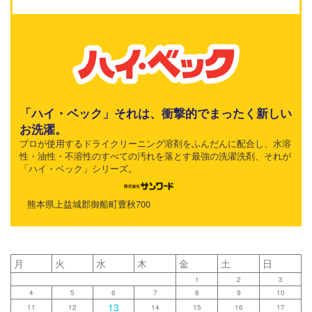
「ハイ・ベック」それは、衝撃的でまったく新しい
お洗濯。
プロが使用するドライクリーニング溶剤をふんだんに配合し、水溶
性・油性・不溶性のすべての汚れを落とす最強の洗濯洗剤、それが
「ハイ・ベック」シリーズ。
熊本県上益城郡御船町豊秋700
月
火
水
木
金
土
日
1
2
3
4
5
6
7
8
9
10
13
11
12
14
15
16
17