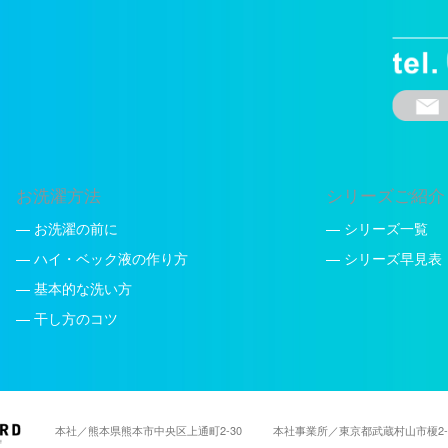
お洗濯方法
シリーズご紹介
— お洗濯の前に
— シリーズ一覧
— ハイ・ベック液の作り方
— シリーズ早見表
— 基本的な洗い方
— 干し方のコツ
本社／熊本県熊本市中央区上通町2-30
本社事業所／東京都武蔵村山市榎2-8